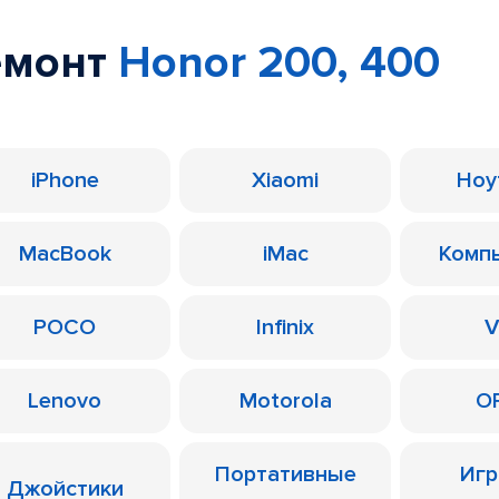
емонт
Honor 200, 400
iPhone
Xiaomi
Ноу
MacBook
iMac
Комп
POCO
Infinix
V
Lenovo
Motorola
O
Портативные
Иг
Джойстики