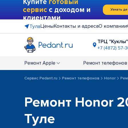
Купите
готовый
сервис
с доходом и
Узнать де
клиентами
Цены
Контакты и адреса
О компании
Тула
ТРЦ "Куклы"
+7 (4872) 57-
Гостиница 
+7 (4872) 52
Ремонт
Apple
Ремонт
телефонов
Сервис Pedant.ru
Ремонт телефонов
Honor
Рем
Ремонт Honor 2
Туле