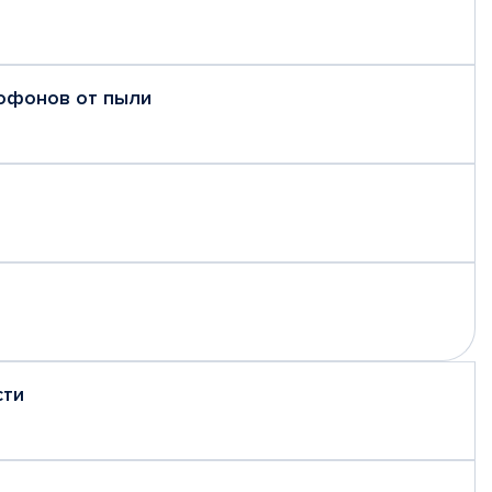
рофонов от пыли
сти