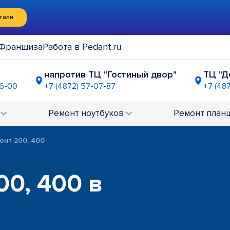
тали
Франшиза
Работа в Pedant.ru
напротив ТЦ "Гостиный двор"
ТЦ "Д
36-00
+7 (4872) 57-07-87
+7 (48
"Тула" (Три штыка)
-51-47
Ремонт
ноутбуков
Ремонт
план
онт 200, 400
00, 400 в