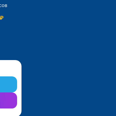
сов
 ₽