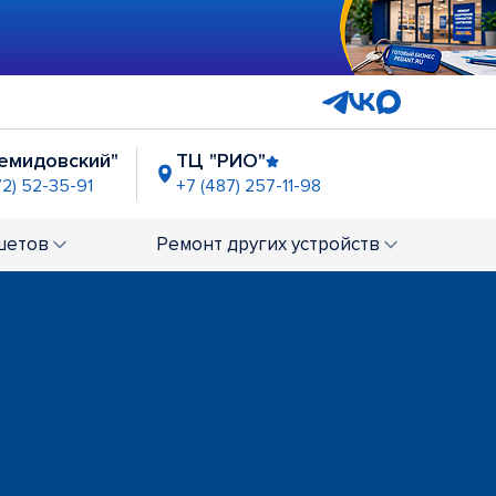
емидовский"
ТЦ "РИО"
72) 52-35-91
+7 (487) 257-11-98
шетов
Ремонт
других устройств