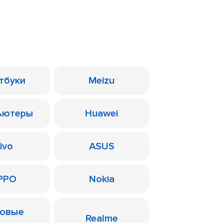
тбуки
Meizu
ьютеры
Huawei
ivo
ASUS
PPO
Nokia
ровые
Realme