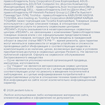
правообладатель Sony Corporation (Сони Корпорейшн); ASUS -
правообладатель ASUSTeK Computer Inc. (Асустек Компьютер
Инкорпорейшн); ACER - правообладатель Acer Incorporated (Эйсер
Инкорпорейтед); DELL - правообладатель Dell Inc.(Делл Инк.); HP -
правообладатель HP Hewlett-Packard Group LLC (ЭйчПи Хьюлетт
Паккард Груп ЛЛК); Toshiba - правообладатель KABUSHIKI KAISHA
TOSHIBA, also trading as Toshiba Corporation (КАБУШИКИ КАЙША
ТОШИБА также торгующая как Тосиба Корпорейшн). Товарные знаки
используется с целью описания товара, в отношении которых
производятся услуги по ремонту сервисными центрами
«PEDANT».Услуги оказываются в неавторизованных сервисных
центрах «PEDANT», не связанными с компаниями Правообладателями
товарных знаков и/или с ее официальными представителями в
отношении товаров, которые уже были введены в гражданский
оборот в смысле статьи 1487 ГК РФ ** - время ремонта, срок гарантии
могут меняться в зависимости от модели устройства и сложности
проводимых работ Информация о соответствующих моделях и
комплектациях и их наличии, ценах, возможных выгодах и условиях
приобретения доступна в сервисных центрах Pedant.ru. Не является
публичной офертой. Оферта на сервисное обслуживание
Застрахованного имущества
— СЦ не является уполномоченной организацией продавца,
импортера, изготовителя.
— СЦ "Педант" не является авторизованным сервис центром.
— Обозначение используется не с целью индивидуализации
соответствующих услуг по ремонту и введения посетителей в
заблуждение, а с целью информирования потребителей о
предоставляемых услугах в отношении техники правообладателей.
Вся информация на сайте носит исключительно информационный
характер.
© 2026 pedant-tula.ru
Любое использование либо копирование материалов сайта,
элементов дизайна и оформления не допускается.