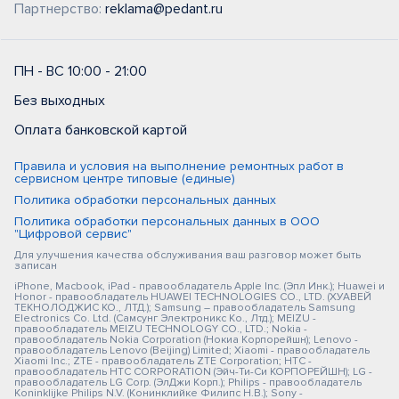
Партнерство:
reklama@pedant.ru
ПН - ВС 10:00 - 21:00
Без выходных
Оплата банковской картой
Правила и условия на выполнение ремонтных работ в
сервисном центре типовые (единые)
Политика обработки персональных данных
Политика обработки персональных данных в ООО
"Цифровой сервис"
Для улучшения качества обслуживания ваш разговор может быть
записан
iPhone, Macbook, iPad - правообладатель Apple Inc. (Эпл Инк.); Huawei и
Honor - правообладатель HUAWEI TECHNOLOGIES CO., LTD. (ХУАВЕЙ
ТЕКНОЛОДЖИС КО., ЛТД.); Samsung – правообладатель Samsung
Electronics Co. Ltd. (Самсунг Электроникс Ко., Лтд.); MEIZU -
правообладатель MEIZU TECHNOLOGY CO., LTD.; Nokia -
правообладатель Nokia Corporation (Нокиа Корпорейшн); Lenovo -
правообладатель Lenovo (Beijing) Limited; Xiaomi - правообладатель
Xiaomi Inc.; ZTE - правообладатель ZTE Corporation; HTC -
правообладатель HTC CORPORATION (Эйч-Ти-Си КОРПОРЕЙШН); LG -
правообладатель LG Corp. (ЭлДжи Корп.); Philips - правообладатель
Koninklijke Philips N.V. (Конинклийке Филипс Н.В.); Sony -