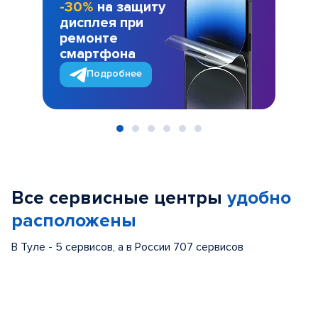
-30%
на защиту
дисплея при
ремонте
смартфона
Подробнее
Item
1
of
Все сервисные центры
удобно
6
расположены
В Туле - 5 сервисов, а в России 707 сервисов