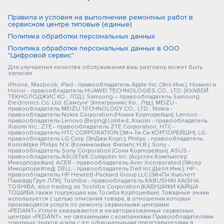
Правила и условия на выполнение ремонтных работ в
сервисном центре типовые (единые)
Политика обработки персональных данных
Политика обработки персональных данных в ООО
"Цифровой сервис"
Для улучшения качества обслуживания ваш разговор может быть
записан
iPhone, Macbook, iPad - правообладатель Apple Inc. (Эпл Инк.); Huawei и
Honor - правообладатель HUAWEI TECHNOLOGIES CO., LTD. (ХУАВЕЙ
ТЕКНОЛОДЖИС КО., ЛТД.); Samsung – правообладатель Samsung
Electronics Co. Ltd. (Самсунг Электроникс Ко., Лтд.); MEIZU -
правообладатель MEIZU TECHNOLOGY CO., LTD.; Nokia -
правообладатель Nokia Corporation (Нокиа Корпорейшн); Lenovo -
правообладатель Lenovo (Beijing) Limited; Xiaomi - правообладатель
Xiaomi Inc.; ZTE - правообладатель ZTE Corporation; HTC -
правообладатель HTC CORPORATION (Эйч-Ти-Си КОРПОРЕЙШН); LG -
правообладатель LG Corp. (ЭлДжи Корп.); Philips - правообладатель
Koninklijke Philips N.V. (Конинклийке Филипс Н.В.); Sony -
правообладатель Sony Corporation (Сони Корпорейшн); ASUS -
правообладатель ASUSTeK Computer Inc. (Асустек Компьютер
Инкорпорейшн); ACER - правообладатель Acer Incorporated (Эйсер
Инкорпорейтед); DELL - правообладатель Dell Inc.(Делл Инк.); HP -
правообладатель HP Hewlett-Packard Group LLC (ЭйчПи Хьюлетт
Паккард Груп ЛЛК); Toshiba - правообладатель KABUSHIKI KAISHA
TOSHIBA, also trading as Toshiba Corporation (КАБУШИКИ КАЙША
ТОШИБА также торгующая как Тосиба Корпорейшн). Товарные знаки
используется с целью описания товара, в отношении которых
производятся услуги по ремонту сервисными центрами
«PEDANT».Услуги оказываются в неавторизованных сервисных
центрах «PEDANT», не связанными с компаниями Правообладателями
товарных знаков и/или с ее официальными представителями в