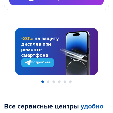
-30%
на защиту
дисплея при
ремонте
смартфона
Подробнее
Item
1
of
Все сервисные центры
удобно
6