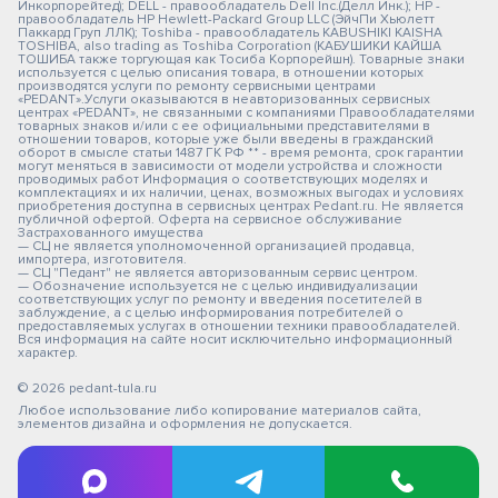
Инкорпорейтед); DELL - правообладатель Dell Inc.(Делл Инк.); HP -
правообладатель HP Hewlett-Packard Group LLC (ЭйчПи Хьюлетт
Паккард Груп ЛЛК); Toshiba - правообладатель KABUSHIKI KAISHA
TOSHIBA, also trading as Toshiba Corporation (КАБУШИКИ КАЙША
ТОШИБА также торгующая как Тосиба Корпорейшн). Товарные знаки
используется с целью описания товара, в отношении которых
производятся услуги по ремонту сервисными центрами
«PEDANT».Услуги оказываются в неавторизованных сервисных
центрах «PEDANT», не связанными с компаниями Правообладателями
товарных знаков и/или с ее официальными представителями в
отношении товаров, которые уже были введены в гражданский
оборот в смысле статьи 1487 ГК РФ ** - время ремонта, срок гарантии
могут меняться в зависимости от модели устройства и сложности
проводимых работ Информация о соответствующих моделях и
комплектациях и их наличии, ценах, возможных выгодах и условиях
приобретения доступна в сервисных центрах Pedant.ru. Не является
публичной офертой. Оферта на сервисное обслуживание
Застрахованного имущества
— СЦ не является уполномоченной организацией продавца,
импортера, изготовителя.
— СЦ "Педант" не является авторизованным сервис центром.
— Обозначение используется не с целью индивидуализации
соответствующих услуг по ремонту и введения посетителей в
заблуждение, а с целью информирования потребителей о
предоставляемых услугах в отношении техники правообладателей.
Вся информация на сайте носит исключительно информационный
характер.
© 2026 pedant-tula.ru
Любое использование либо копирование материалов сайта,
элементов дизайна и оформления не допускается.