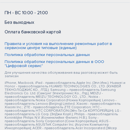
ПН - ВС 10:00 - 21:00
Без выходных
Оплата банковской картой
Правила и условия на выполнение ремонтных работ в
сервисном центре типовые (единые)
Политика обработки персональных данных
Политика обработки персональных данных в ООО
"Цифровой сервис"
Для улучшения качества обслуживания ваш разговор может быть
записан
iPhone, Macbook, iPad - правообладатель Apple Inc. (Эпл Инк.); Huawei и
Honor - правообладатель HUAWEI TECHNOLOGIES CO., LTD. (ХУАВЕЙ
ТЕКНОЛОДЖИС КО., ЛТД.); Samsung – правообладатель Samsung
Electronics Co. Ltd. (Самсунг Электроникс Ко., Лтд.); MEIZU -
правообладатель MEIZU TECHNOLOGY CO., LTD.; Nokia -
правообладатель Nokia Corporation (Нокиа Корпорейшн); Lenovo -
правообладатель Lenovo (Beijing) Limited; Xiaomi - правообладатель
Xiaomi Inc.; ZTE - правообладатель ZTE Corporation; HTC -
правообладатель HTC CORPORATION (Эйч-Ти-Си КОРПОРЕЙШН); LG -
правообладатель LG Corp. (ЭлДжи Корп.); Philips - правообладатель
Koninklijke Philips N.V. (Конинклийке Филипс Н.В.); Sony -
правообладатель Sony Corporation (Сони Корпорейшн); ASUS -
правообладатель ASUSTeK Computer Inc. (Асустек Компьютер
Инкорпорейшн); ACER - правообладатель Acer Incorporated (Эйсер