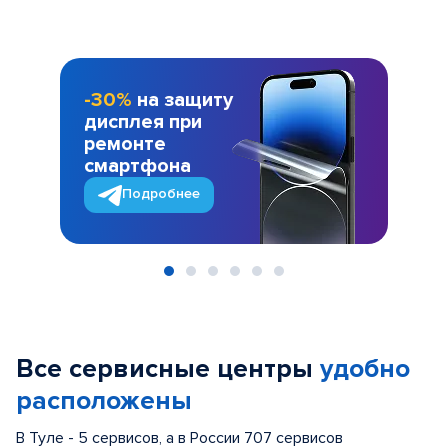
-30%
на защиту
дисплея при
ремонте
смартфона
Подробнее
Item
1
of
Все сервисные центры
удобно
6
расположены
В Туле - 5 сервисов, а в России 707 сервисов