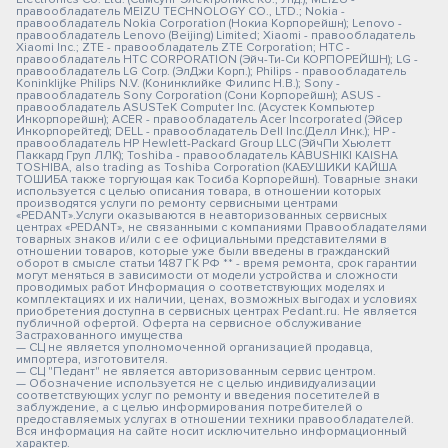
правообладатель MEIZU TECHNOLOGY CO., LTD.; Nokia -
правообладатель Nokia Corporation (Нокиа Корпорейшн); Lenovo -
правообладатель Lenovo (Beijing) Limited; Xiaomi - правообладатель
Xiaomi Inc.; ZTE - правообладатель ZTE Corporation; HTC -
правообладатель HTC CORPORATION (Эйч-Ти-Си КОРПОРЕЙШН); LG -
правообладатель LG Corp. (ЭлДжи Корп.); Philips - правообладатель
Koninklijke Philips N.V. (Конинклийке Филипс Н.В.); Sony -
правообладатель Sony Corporation (Сони Корпорейшн); ASUS -
правообладатель ASUSTeK Computer Inc. (Асустек Компьютер
Инкорпорейшн); ACER - правообладатель Acer Incorporated (Эйсер
Инкорпорейтед); DELL - правообладатель Dell Inc.(Делл Инк.); HP -
правообладатель HP Hewlett-Packard Group LLC (ЭйчПи Хьюлетт
Паккард Груп ЛЛК); Toshiba - правообладатель KABUSHIKI KAISHA
TOSHIBA, also trading as Toshiba Corporation (КАБУШИКИ КАЙША
ТОШИБА также торгующая как Тосиба Корпорейшн). Товарные знаки
используется с целью описания товара, в отношении которых
производятся услуги по ремонту сервисными центрами
«PEDANT».Услуги оказываются в неавторизованных сервисных
центрах «PEDANT», не связанными с компаниями Правообладателями
товарных знаков и/или с ее официальными представителями в
отношении товаров, которые уже были введены в гражданский
оборот в смысле статьи 1487 ГК РФ ** - время ремонта, срок гарантии
могут меняться в зависимости от модели устройства и сложности
проводимых работ Информация о соответствующих моделях и
комплектациях и их наличии, ценах, возможных выгодах и условиях
приобретения доступна в сервисных центрах Pedant.ru. Не является
публичной офертой. Оферта на сервисное обслуживание
Застрахованного имущества
— СЦ не является уполномоченной организацией продавца,
импортера, изготовителя.
— СЦ "Педант" не является авторизованным сервис центром.
— Обозначение используется не с целью индивидуализации
соответствующих услуг по ремонту и введения посетителей в
заблуждение, а с целью информирования потребителей о
предоставляемых услугах в отношении техники правообладателей.
Вся информация на сайте носит исключительно информационный
характер.