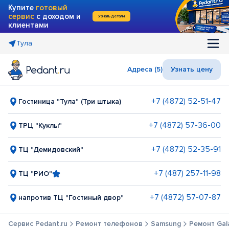
Купите
готовый
сервис
с доходом и
Узнать детали
клиентами
Тула
Адреса (5)
Узнать цену
+7 (4872) 52-51-47
Гостиница "Тула" (Три штыка)
+7 (4872) 57-36-00
ТРЦ "Куклы"
+7 (4872) 52-35-91
ТЦ "Демидовский"
+7 (487) 257-11-98
ТЦ "РИО"
+7 (4872) 57-07-87
напротив ТЦ "Гостиный двор"
Сервис Pedant.ru
Ремонт телефонов
Samsung
Ремонт Gal