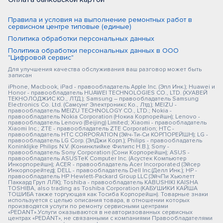
Правила и условия на выполнение ремонтных работ в
сервисном центре типовые (единые)
Политика обработки персональных данных
Политика обработки персональных данных в ООО
"Цифровой сервис"
Для улучшения качества обслуживания ваш разговор может быть
записан
iPhone, Macbook, iPad - правообладатель Apple Inc. (Эпл Инк.); Huawei и
Honor - правообладатель HUAWEI TECHNOLOGIES CO., LTD. (ХУАВЕЙ
ТЕКНОЛОДЖИС КО., ЛТД.); Samsung – правообладатель Samsung
Electronics Co. Ltd. (Самсунг Электроникс Ко., Лтд.); MEIZU -
правообладатель MEIZU TECHNOLOGY CO., LTD.; Nokia -
правообладатель Nokia Corporation (Нокиа Корпорейшн); Lenovo -
правообладатель Lenovo (Beijing) Limited; Xiaomi - правообладатель
Xiaomi Inc.; ZTE - правообладатель ZTE Corporation; HTC -
правообладатель HTC CORPORATION (Эйч-Ти-Си КОРПОРЕЙШН); LG -
правообладатель LG Corp. (ЭлДжи Корп.); Philips - правообладатель
Koninklijke Philips N.V. (Конинклийке Филипс Н.В.); Sony -
правообладатель Sony Corporation (Сони Корпорейшн); ASUS -
правообладатель ASUSTeK Computer Inc. (Асустек Компьютер
Инкорпорейшн); ACER - правообладатель Acer Incorporated (Эйсер
Инкорпорейтед); DELL - правообладатель Dell Inc.(Делл Инк.); HP -
правообладатель HP Hewlett-Packard Group LLC (ЭйчПи Хьюлетт
Паккард Груп ЛЛК); Toshiba - правообладатель KABUSHIKI KAISHA
TOSHIBA, also trading as Toshiba Corporation (КАБУШИКИ КАЙША
ТОШИБА также торгующая как Тосиба Корпорейшн). Товарные знаки
используется с целью описания товара, в отношении которых
производятся услуги по ремонту сервисными центрами
«PEDANT».Услуги оказываются в неавторизованных сервисных
центрах «PEDANT», не связанными с компаниями Правообладателями