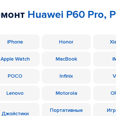
емонт
Huawei P60 Pro, 
iPhone
Honor
Xi
Apple Watch
MacBook
i
POCO
Infinix
V
Lenovo
Motorola
O
Портативные
Иг
Джойстики