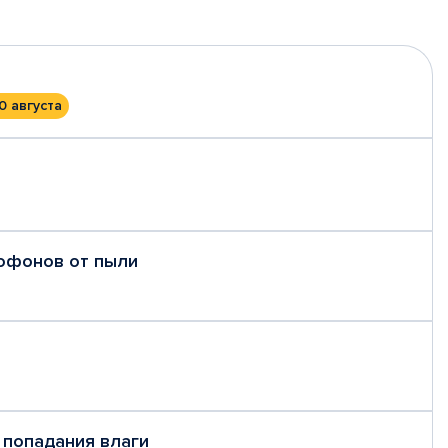
0 августа
рофонов от пыли
 попадания влаги