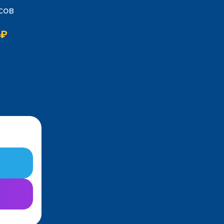
сов
 ₽