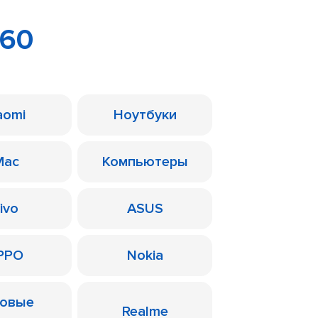
P60
aomi
Ноутбуки
Mac
Компьютеры
ivo
ASUS
PPO
Nokia
ровые
Realme