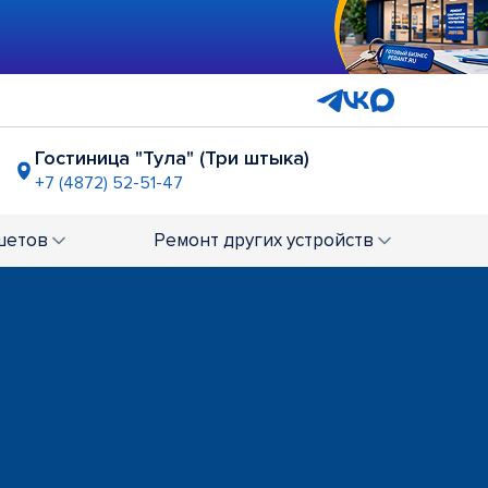
Гостиница "Тула" (Три штыка)
+7 (4872) 52-51-47
шетов
Ремонт
других устройств