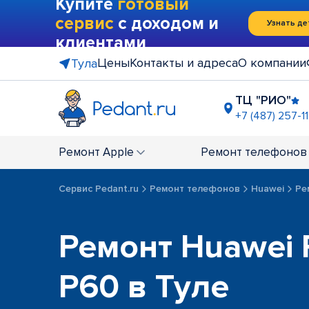
Купите
готовый
сервис
с доходом и
Узнать де
клиентами
Цены
Контакты и адреса
О компании
Тула
ТЦ "РИО"
+7 (487) 257-1
напротив 
+7 (4872) 5
Ремонт
Apple
Ремонт
телефонов
Сервис Pedant.ru
Ремонт телефонов
Huawei
Ре
Ремонт Huawei 
P60 в Туле