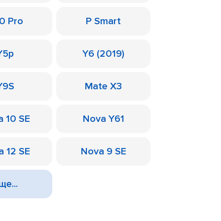
0 Pro
P Smart
Y5p
Y6 (2019)
Y9S
Mate X3
a 10 SE
Nova Y61
a 12 SE
Nova 9 SE
ще...