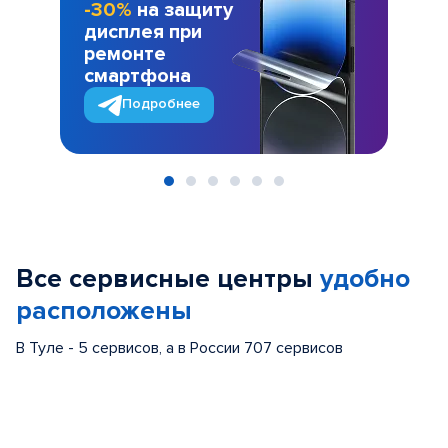
-30%
на защиту
дисплея при
ремонте
смартфона
Подробнее
Item
1
of
Все сервисные центры
удобно
6
расположены
В Туле - 5 сервисов, а в России 707 сервисов