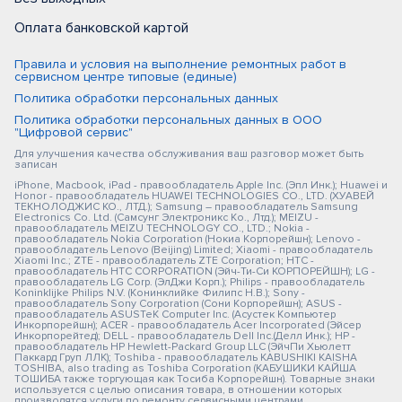
Оплата банковской картой
Правила и условия на выполнение ремонтных работ в
сервисном центре типовые (единые)
Политика обработки персональных данных
Политика обработки персональных данных в ООО
"Цифровой сервис"
Для улучшения качества обслуживания ваш разговор может быть
записан
iPhone, Macbook, iPad - правообладатель Apple Inc. (Эпл Инк.); Huawei и
Honor - правообладатель HUAWEI TECHNOLOGIES CO., LTD. (ХУАВЕЙ
ТЕКНОЛОДЖИС КО., ЛТД.); Samsung – правообладатель Samsung
Electronics Co. Ltd. (Самсунг Электроникс Ко., Лтд.); MEIZU -
правообладатель MEIZU TECHNOLOGY CO., LTD.; Nokia -
правообладатель Nokia Corporation (Нокиа Корпорейшн); Lenovo -
правообладатель Lenovo (Beijing) Limited; Xiaomi - правообладатель
Xiaomi Inc.; ZTE - правообладатель ZTE Corporation; HTC -
правообладатель HTC CORPORATION (Эйч-Ти-Си КОРПОРЕЙШН); LG -
правообладатель LG Corp. (ЭлДжи Корп.); Philips - правообладатель
Koninklijke Philips N.V. (Конинклийке Филипс Н.В.); Sony -
правообладатель Sony Corporation (Сони Корпорейшн); ASUS -
правообладатель ASUSTeK Computer Inc. (Асустек Компьютер
Инкорпорейшн); ACER - правообладатель Acer Incorporated (Эйсер
Инкорпорейтед); DELL - правообладатель Dell Inc.(Делл Инк.); HP -
правообладатель HP Hewlett-Packard Group LLC (ЭйчПи Хьюлетт
Паккард Груп ЛЛК); Toshiba - правообладатель KABUSHIKI KAISHA
TOSHIBA, also trading as Toshiba Corporation (КАБУШИКИ КАЙША
ТОШИБА также торгующая как Тосиба Корпорейшн). Товарные знаки
используется с целью описания товара, в отношении которых
производятся услуги по ремонту сервисными центрами