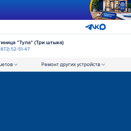
тиница "Тула" (Три штыка)
4872) 52-51-47
шетов
Ремонт
других устройств