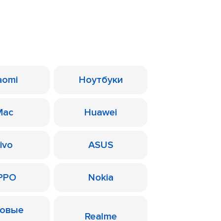
aomi
Ноутбуки
Mac
Huawei
ivo
ASUS
PPO
Nokia
ровые
Realme