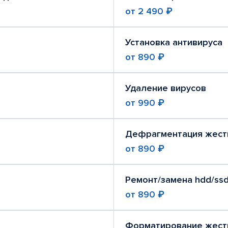
от
2 490 ₽
Установка антивируса
от
890 ₽
Удаление вирусов
от
990 ₽
Дефрагментация жест
от
890 ₽
Ремонт/замена hdd/ssd
от
890 ₽
Форматирование жест