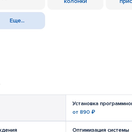
колонки
при
Еще...
Установка программно
от
890 ₽
ждения
Оптимизация системы