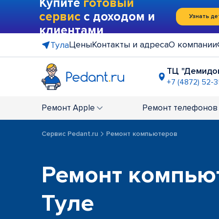
Купите
готовый
сервис
с доходом и
Узнать де
клиентами
Цены
Контакты и адреса
О компании
Тула
ТЦ "Демидо
+7 (4872) 52-3
ТЦ "РИО"
+7 (487) 257
Ремонт
Apple
Ремонт
телефонов
Сервис Pedant.ru
Ремонт компьютеров
Ремонт компью
Туле