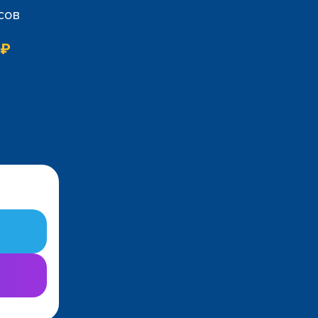
сов
 ₽