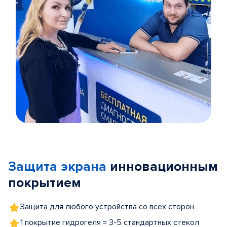
Item
1
of
Защита экрана
инновационным
5
покрытием
Защита для любого устройства со всех сторон
1 покрытие гидрогеля = 3-5 стандартных стекол