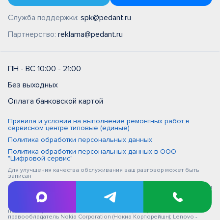
Служба поддержки:
spk@pedant.ru
Партнерство:
reklama@pedant.ru
ПН - ВС 10:00 - 21:00
Без выходных
Оплата банковской картой
Правила и условия на выполнение ремонтных работ в
сервисном центре типовые (единые)
Политика обработки персональных данных
Политика обработки персональных данных в ООО
"Цифровой сервис"
Для улучшения качества обслуживания ваш разговор может быть
записан
iPhone, Macbook, iPad - правообладатель Apple Inc. (Эпл Инк.); Huawei и
Honor - правообладатель HUAWEI TECHNOLOGIES CO., LTD. (ХУАВЕЙ
ТЕКНОЛОДЖИС КО., ЛТД.); Samsung – правообладатель Samsung
Electronics Co. Ltd. (Самсунг Электроникс Ко., Лтд.); MEIZU -
правообладатель MEIZU TECHNOLOGY CO., LTD.; Nokia -
правообладатель Nokia Corporation (Нокиа Корпорейшн); Lenovo -