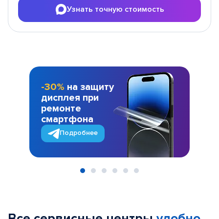
Узнать точную стоимость
-30%
на защиту
дисплея при
ремонте
смартфона
Подробнее
Item
1
of
Все сервисные центры
удобно
6