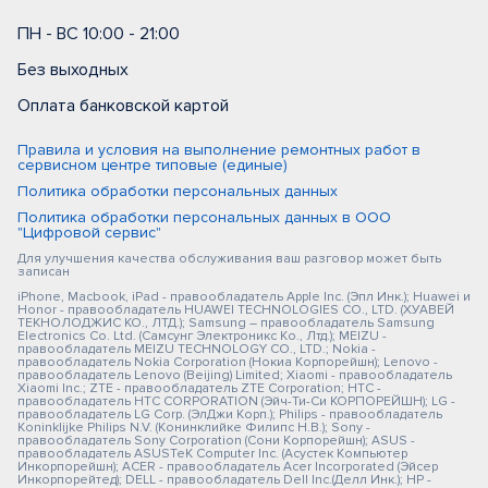
ПН - ВС 10:00 - 21:00
Без выходных
Оплата банковской картой
Правила и условия на выполнение ремонтных работ в
сервисном центре типовые (единые)
Политика обработки персональных данных
Политика обработки персональных данных в ООО
"Цифровой сервис"
Для улучшения качества обслуживания ваш разговор может быть
записан
iPhone, Macbook, iPad - правообладатель Apple Inc. (Эпл Инк.); Huawei и
Honor - правообладатель HUAWEI TECHNOLOGIES CO., LTD. (ХУАВЕЙ
ТЕКНОЛОДЖИС КО., ЛТД.); Samsung – правообладатель Samsung
Electronics Co. Ltd. (Самсунг Электроникс Ко., Лтд.); MEIZU -
правообладатель MEIZU TECHNOLOGY CO., LTD.; Nokia -
правообладатель Nokia Corporation (Нокиа Корпорейшн); Lenovo -
правообладатель Lenovo (Beijing) Limited; Xiaomi - правообладатель
Xiaomi Inc.; ZTE - правообладатель ZTE Corporation; HTC -
правообладатель HTC CORPORATION (Эйч-Ти-Си КОРПОРЕЙШН); LG -
правообладатель LG Corp. (ЭлДжи Корп.); Philips - правообладатель
Koninklijke Philips N.V. (Конинклийке Филипс Н.В.); Sony -
правообладатель Sony Corporation (Сони Корпорейшн); ASUS -
правообладатель ASUSTeK Computer Inc. (Асустек Компьютер
Инкорпорейшн); ACER - правообладатель Acer Incorporated (Эйсер
Инкорпорейтед); DELL - правообладатель Dell Inc.(Делл Инк.); HP -