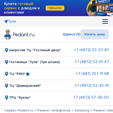
Купите
готовый
сервис
с доходом и
Узнать детали
клиентами
Тула
Адреса (5)
Узнать цену
+7 (4872) 57-07-87
напротив ТЦ "Гостиный двор"
+7 (4872) 52-51-47
Гостиница "Тула" (Три штыка)
+7 (487) 257-11-98
ТЦ "РИО"
+7 (4872) 52-35-91
ТЦ "Демидовский"
+7 (4872) 57-36-00
ТРЦ "Куклы"
Сервис Pedant.ru
Ремонт телефонов
Samsung
Ремонт Gala