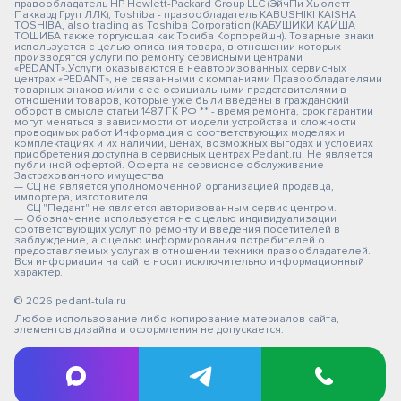
правообладатель HP Hewlett-Packard Group LLC (ЭйчПи Хьюлетт
Паккард Груп ЛЛК); Toshiba - правообладатель KABUSHIKI KAISHA
TOSHIBA, also trading as Toshiba Corporation (КАБУШИКИ КАЙША
ТОШИБА также торгующая как Тосиба Корпорейшн). Товарные знаки
используется с целью описания товара, в отношении которых
производятся услуги по ремонту сервисными центрами
«PEDANT».Услуги оказываются в неавторизованных сервисных
центрах «PEDANT», не связанными с компаниями Правообладателями
товарных знаков и/или с ее официальными представителями в
отношении товаров, которые уже были введены в гражданский
оборот в смысле статьи 1487 ГК РФ ** - время ремонта, срок гарантии
могут меняться в зависимости от модели устройства и сложности
проводимых работ Информация о соответствующих моделях и
комплектациях и их наличии, ценах, возможных выгодах и условиях
приобретения доступна в сервисных центрах Pedant.ru. Не является
публичной офертой. Оферта на сервисное обслуживание
Застрахованного имущества
— СЦ не является уполномоченной организацией продавца,
импортера, изготовителя.
— СЦ "Педант" не является авторизованным сервис центром.
— Обозначение используется не с целью индивидуализации
соответствующих услуг по ремонту и введения посетителей в
заблуждение, а с целью информирования потребителей о
предоставляемых услугах в отношении техники правообладателей.
Вся информация на сайте носит исключительно информационный
характер.
© 2026 pedant-tula.ru
Любое использование либо копирование материалов сайта,
элементов дизайна и оформления не допускается.