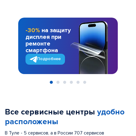
-30%
на защиту
дисплея при
ремонте
смартфона
Подробнее
Item
1
of
Все сервисные центры
удобно
6
расположены
В Туле - 5 сервисов, а в России 707 сервисов