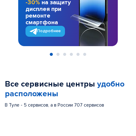
-30%
на защиту
дисплея при
ремонте
смартфона
Подробнее
Item
1
of
Все сервисные центры
удобно
6
расположены
В Туле - 5 сервисов, а в России 707 сервисов