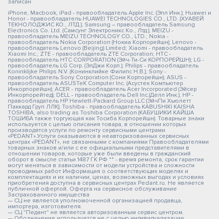
записан
iPhone, Macbook, iPad - правообладатель Apple Inc. (Эпл Инк.); Huawei и
Honor - правообладатель HUAWEI TECHNOLOGIES CO., LTD. (ХУАВЕЙ
ТЕКНОЛОДЖИС КО., ЛТД.); Samsung – правообладатель Samsung
Electronics Co. Ltd. (Самсунг Электроникс Ко., Лтд.); MEIZU -
правообладатель MEIZU TECHNOLOGY CO., LTD.; Nokia -
правообладатель Nokia Corporation (Нокиа Корпорейшн); Lenovo -
правообладатель Lenovo (Beijing) Limited; Xiaomi - правообладатель
Xiaomi Inc.; ZTE - правообладатель ZTE Corporation; HTC -
правообладатель HTC CORPORATION (Эйч-Ти-Си КОРПОРЕЙШН); LG -
правообладатель LG Corp. (ЭлДжи Корп.); Philips - правообладатель
Koninklijke Philips N.V. (Конинклийке Филипс Н.В.); Sony -
правообладатель Sony Corporation (Сони Корпорейшн); ASUS -
правообладатель ASUSTeK Computer Inc. (Асустек Компьютер
Инкорпорейшн); ACER - правообладатель Acer Incorporated (Эйсер
Инкорпорейтед); DELL - правообладатель Dell Inc.(Делл Инк.); HP -
правообладатель HP Hewlett-Packard Group LLC (ЭйчПи Хьюлетт
Паккард Груп ЛЛК); Toshiba - правообладатель KABUSHIKI KAISHA
TOSHIBA, also trading as Toshiba Corporation (КАБУШИКИ КАЙША
ТОШИБА также торгующая как Тосиба Корпорейшн). Товарные знаки
используется с целью описания товара, в отношении которых
производятся услуги по ремонту сервисными центрами
«PEDANT».Услуги оказываются в неавторизованных сервисных
центрах «PEDANT», не связанными с компаниями Правообладателями
товарных знаков и/или с ее официальными представителями в
отношении товаров, которые уже были введены в гражданский
оборот в смысле статьи 1487 ГК РФ ** - время ремонта, срок гарантии
могут меняться в зависимости от модели устройства и сложности
проводимых работ Информация о соответствующих моделях и
комплектациях и их наличии, ценах, возможных выгодах и условиях
приобретения доступна в сервисных центрах Pedant.ru. Не является
публичной офертой. Оферта на сервисное обслуживание
Застрахованного имущества
— СЦ не является уполномоченной организацией продавца,
импортера, изготовителя.
— СЦ "Педант" не является авторизованным сервис центром.
— Обозначение используется не с целью индивидуализации