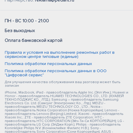
Партнерство:
reklama@pedant.ru
ПН - ВС 10:00 - 21:00
Без выходных
Оплата банковской картой
Правила и условия на выполнение ремонтных работ в
сервисном центре типовые (единые)
Политика обработки персональных данных
Политика обработки персональных данных в ООО
"Цифровой сервис"
Для улучшения качества обслуживания ваш разговор может быть
записан
iPhone, Macbook, iPad - правообладатель Apple Inc. (Эпл Инк.); Huawei и
Honor - правообладатель HUAWEI TECHNOLOGIES CO., LTD. (ХУАВЕЙ
ТЕКНОЛОДЖИС КО., ЛТД.); Samsung – правообладатель Samsung
Electronics Co. Ltd. (Самсунг Электроникс Ко., Лтд.); MEIZU -
правообладатель MEIZU TECHNOLOGY CO., LTD.; Nokia -
правообладатель Nokia Corporation (Нокиа Корпорейшн); Lenovo -
правообладатель Lenovo (Beijing) Limited; Xiaomi - правообладатель
Xiaomi Inc.; ZTE - правообладатель ZTE Corporation; HTC -
правообладатель HTC CORPORATION (Эйч-Ти-Си КОРПОРЕЙШН); LG -
правообладатель LG Corp. (ЭлДжи Корп.); Philips - правообладатель
Koninklijke Philips N.V. (Конинклийке Филипс Н.В.); Sony -
правообладатель Sony Corporation (Сони Корпорейшн); ASUS -