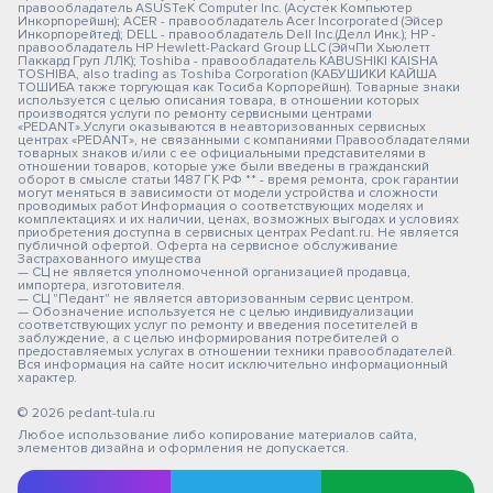
правообладатель ASUSTeK Computer Inc. (Асустек Компьютер
Инкорпорейшн); ACER - правообладатель Acer Incorporated (Эйсер
Инкорпорейтед); DELL - правообладатель Dell Inc.(Делл Инк.); HP -
правообладатель HP Hewlett-Packard Group LLC (ЭйчПи Хьюлетт
Паккард Груп ЛЛК); Toshiba - правообладатель KABUSHIKI KAISHA
TOSHIBA, also trading as Toshiba Corporation (КАБУШИКИ КАЙША
ТОШИБА также торгующая как Тосиба Корпорейшн). Товарные знаки
используется с целью описания товара, в отношении которых
производятся услуги по ремонту сервисными центрами
«PEDANT».Услуги оказываются в неавторизованных сервисных
центрах «PEDANT», не связанными с компаниями Правообладателями
товарных знаков и/или с ее официальными представителями в
отношении товаров, которые уже были введены в гражданский
оборот в смысле статьи 1487 ГК РФ ** - время ремонта, срок гарантии
могут меняться в зависимости от модели устройства и сложности
проводимых работ Информация о соответствующих моделях и
комплектациях и их наличии, ценах, возможных выгодах и условиях
приобретения доступна в сервисных центрах Pedant.ru. Не является
публичной офертой. Оферта на сервисное обслуживание
Застрахованного имущества
— СЦ не является уполномоченной организацией продавца,
импортера, изготовителя.
— СЦ "Педант" не является авторизованным сервис центром.
— Обозначение используется не с целью индивидуализации
соответствующих услуг по ремонту и введения посетителей в
заблуждение, а с целью информирования потребителей о
предоставляемых услугах в отношении техники правообладателей.
Вся информация на сайте носит исключительно информационный
характер.
© 2026 pedant-tula.ru
Любое использование либо копирование материалов сайта,
элементов дизайна и оформления не допускается.