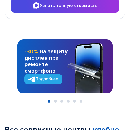
Узнать точную стоимость
-30%
на защиту
дисплея при
ремонте
смартфона
Подробнее
Item
1
of
Все сервисные центры
удобно
6