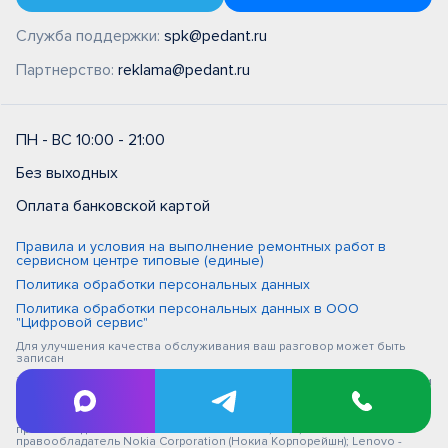
Служба поддержки:
spk@pedant.ru
Партнерство:
reklama@pedant.ru
ПН - ВС 10:00 - 21:00
Без выходных
Оплата банковской картой
Правила и условия на выполнение ремонтных работ в
сервисном центре типовые (единые)
Политика обработки персональных данных
Политика обработки персональных данных в ООО
"Цифровой сервис"
Для улучшения качества обслуживания ваш разговор может быть
записан
iPhone, Macbook, iPad - правообладатель Apple Inc. (Эпл Инк.); Huawei и
Honor - правообладатель HUAWEI TECHNOLOGIES CO., LTD. (ХУАВЕЙ
ТЕКНОЛОДЖИС КО., ЛТД.); Samsung – правообладатель Samsung
Electronics Co. Ltd. (Самсунг Электроникс Ко., Лтд.); MEIZU -
правообладатель MEIZU TECHNOLOGY CO., LTD.; Nokia -
правообладатель Nokia Corporation (Нокиа Корпорейшн); Lenovo -