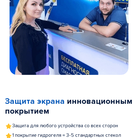
Item
1
of
Защита экрана
инновационным
5
покрытием
Защита для любого устройства со всех сторон
1 покрытие гидрогеля = 3-5 стандартных стекол