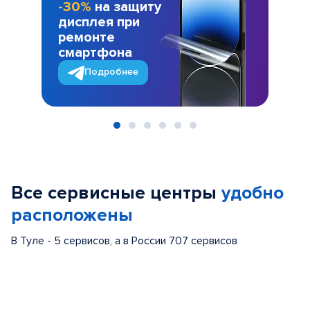
-30%
на защиту
дисплея при
ремонте
смартфона
Подробнее
Item
1
of
Все сервисные центры
удобно
6
расположены
В Туле - 5 сервисов, а в России 707 сервисов