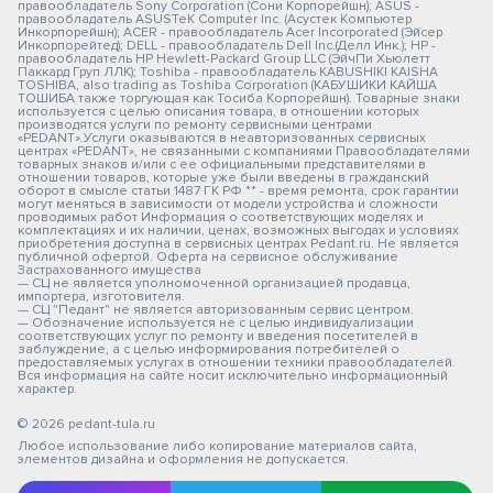
правообладатель Sony Corporation (Сони Корпорейшн); ASUS -
правообладатель ASUSTeK Computer Inc. (Асустек Компьютер
Инкорпорейшн); ACER - правообладатель Acer Incorporated (Эйсер
Инкорпорейтед); DELL - правообладатель Dell Inc.(Делл Инк.); HP -
правообладатель HP Hewlett-Packard Group LLC (ЭйчПи Хьюлетт
Паккард Груп ЛЛК); Toshiba - правообладатель KABUSHIKI KAISHA
TOSHIBA, also trading as Toshiba Corporation (КАБУШИКИ КАЙША
ТОШИБА также торгующая как Тосиба Корпорейшн). Товарные знаки
используется с целью описания товара, в отношении которых
производятся услуги по ремонту сервисными центрами
«PEDANT».Услуги оказываются в неавторизованных сервисных
центрах «PEDANT», не связанными с компаниями Правообладателями
товарных знаков и/или с ее официальными представителями в
отношении товаров, которые уже были введены в гражданский
оборот в смысле статьи 1487 ГК РФ ** - время ремонта, срок гарантии
могут меняться в зависимости от модели устройства и сложности
проводимых работ Информация о соответствующих моделях и
комплектациях и их наличии, ценах, возможных выгодах и условиях
приобретения доступна в сервисных центрах Pedant.ru. Не является
публичной офертой. Оферта на сервисное обслуживание
Застрахованного имущества
— СЦ не является уполномоченной организацией продавца,
импортера, изготовителя.
— СЦ "Педант" не является авторизованным сервис центром.
— Обозначение используется не с целью индивидуализации
соответствующих услуг по ремонту и введения посетителей в
заблуждение, а с целью информирования потребителей о
предоставляемых услугах в отношении техники правообладателей.
Вся информация на сайте носит исключительно информационный
характер.
© 2026 pedant-tula.ru
Любое использование либо копирование материалов сайта,
элементов дизайна и оформления не допускается.