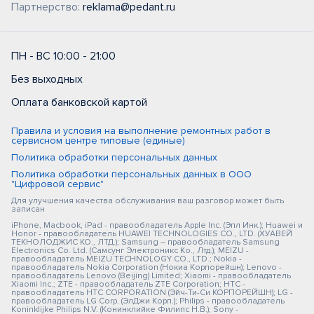
Партнерство:
reklama@pedant.ru
ПН - ВС 10:00 - 21:00
Без выходных
Оплата банковской картой
Правила и условия на выполнение ремонтных работ в
сервисном центре типовые (единые)
Политика обработки персональных данных
Политика обработки персональных данных в ООО
"Цифровой сервис"
Для улучшения качества обслуживания ваш разговор может быть
записан
iPhone, Macbook, iPad - правообладатель Apple Inc. (Эпл Инк.); Huawei и
Honor - правообладатель HUAWEI TECHNOLOGIES CO., LTD. (ХУАВЕЙ
ТЕКНОЛОДЖИС КО., ЛТД.); Samsung – правообладатель Samsung
Electronics Co. Ltd. (Самсунг Электроникс Ко., Лтд.); MEIZU -
правообладатель MEIZU TECHNOLOGY CO., LTD.; Nokia -
правообладатель Nokia Corporation (Нокиа Корпорейшн); Lenovo -
правообладатель Lenovo (Beijing) Limited; Xiaomi - правообладатель
Xiaomi Inc.; ZTE - правообладатель ZTE Corporation; HTC -
правообладатель HTC CORPORATION (Эйч-Ти-Си КОРПОРЕЙШН); LG -
правообладатель LG Corp. (ЭлДжи Корп.); Philips - правообладатель
Koninklijke Philips N.V. (Конинклийке Филипс Н.В.); Sony -