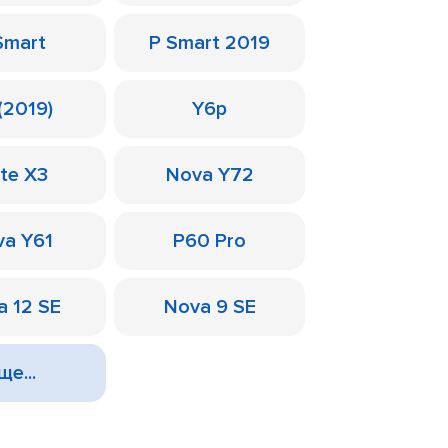
Smart
P Smart 2019
(2019)
Y6p
te X3
Nova Y72
a Y61
P60 Pro
a 12 SE
Nova 9 SE
ще...