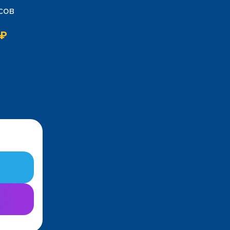
сов
 ₽