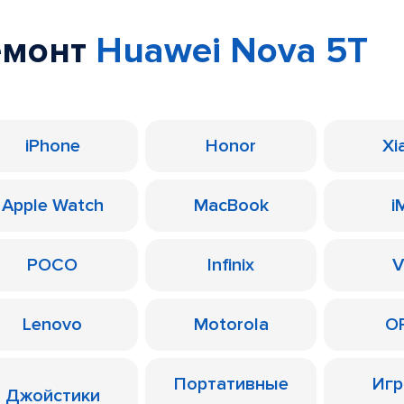
емонт
Huawei Nova 5T
iPhone
Honor
Xi
Apple Watch
MacBook
i
POCO
Infinix
V
Lenovo
Motorola
O
Портативные
Иг
Джойстики