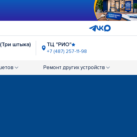
 (Три штыка)
ТЦ "РИО"
+7 (487) 257-11-98
шетов
Ремонт
других устройств