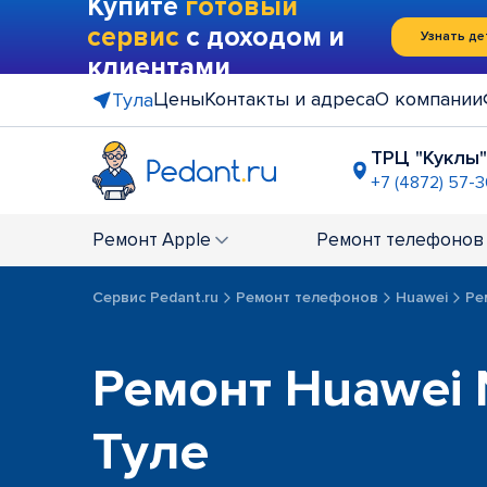
Купите
готовый
сервис
с доходом и
Узнать де
клиентами
Цены
Контакты и адреса
О компании
Тула
ТРЦ "Куклы"
+7 (4872) 57-
напротив 
+7 (4872) 5
Ремонт
Apple
Ремонт
телефонов
Сервис Pedant.ru
Ремонт телефонов
Huawei
Ре
Ремонт Huawei 
Туле