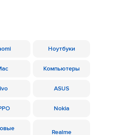
aomi
Ноутбуки
Mac
Компьютеры
ivo
ASUS
PPO
Nokia
ровые
Realme