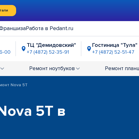
тали
Франшиза
Работа в Pedant.ru
ТЦ "Демидовский"
Гостиница "Тула"
36-00
+7 (4872) 52-35-91
+7 (4872) 52-51-47
ТЦ "Гостиный двор"
7-07-87
Ремонт
ноутбуков
Ремонт
план
монт Nova 5T
Nova 5T в